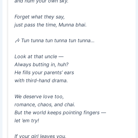
and hum your own sky.
Forget what they say,
just pass the time, Munna bhai.
🎶
Tun tunna tun tunna tun tunna…
Look at that uncle —
Always butting in, huh?
He fills your parents’ ears
with third-hand drama.
We deserve love too,
romance, chaos, and chai.
But the world keeps pointing fingers —
let ’em try!
If your girl leaves you,