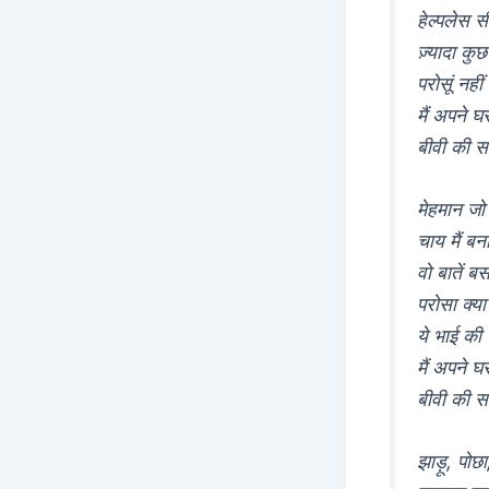
हेल्पलेस सी
ज़्यादा कु
परोसूं नही
मैं अपने घ
बीवी की सा
मेहमान जो
चाय मैं बन
वो बातें ब
परोसा क्य
ये भाई की 
मैं अपने घ
बीवी की सा
झाड़ू, पोछा