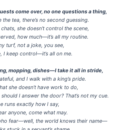
ests come over, no one questions a thing,
e the tea, there’s no second guessing.
 chats, she doesn’t control the scene,
served, how much—it’s all my routine.
my turf, not a joke, you see,
 I keep control—it’s all on me.
g, mopping, dishes—I take it all in stride,
ateful, and I walk with a king’s pride.
 that she doesn’t have work to do,
 should I answer the door? That’s not my cue.
 runs exactly how I say,
 fear anyone, come what may.
ho fear—well, the world knows their name—
ks stuck in a servant’s shame.