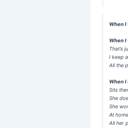
When I
When I 
That’s j
I keep 
All the 
When I 
Sits the
She doe
She won’
At home,
All her 