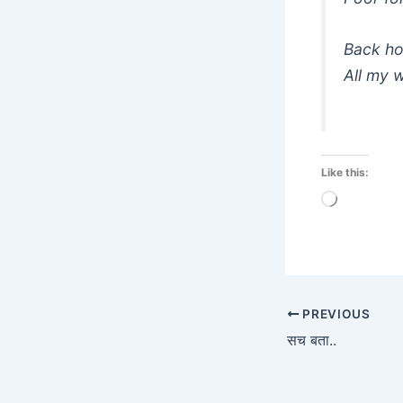
Back hom
All my w
Like this:
Loading…
PREVIOUS
सच बता..