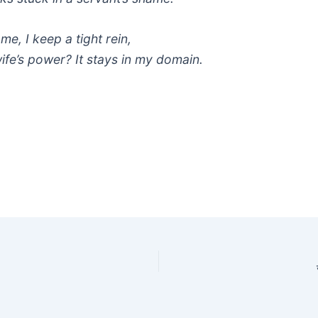
e, I keep a tight rein,
ife’s power? It stays in my domain.