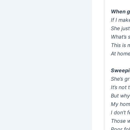
When gu
If I mak
She just
What’s 
This is 
At home,
Sweepin
She’s gr
It’s not
But why
My home
I don’t
Those w
Poor fol