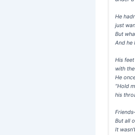
He hadn
just wan
But wha
And he l
His fee
with th
He once
“Hold m
his thr
Friends
But all 
It wasn’