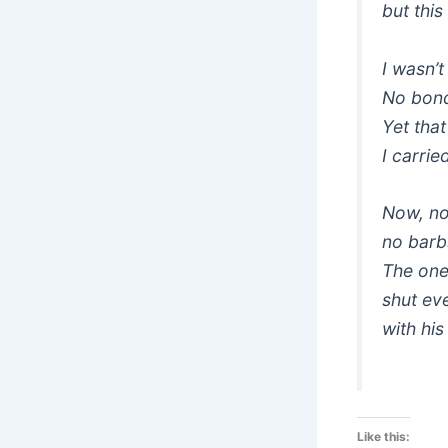
but thi
I wasn’t
No bond 
Yet that
I carri
Now, no
no barbs
The one
shut ev
with his
Like this: