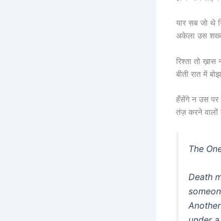
यार सब जो थे 
अकेला उस शख्
रिश्ता तो ख़ा
बीती रात में बो
हँसेंगे न उस पर
तंज़ करने वालों
The On
Death m
someone
Another
under a