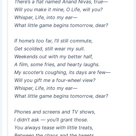
There’s a flat named
Anand Nivas
, true—
Will you make it mine, O Life, will you?
Whisper, Life, into my ear—
What little game begins tomorrow, dear?
If home’s too far, I’ll still commute,
Get scolded, still wear my suit.
Weekends out with my better half,
A film, some fries, and hearty laughs.
My scooter’s coughing, its days are few—
Will you gift me a four-wheel view?
Whisper, Life, into my ear—
What little game begins tomorrow, dear?
Phones and screens and TV shows,
I didn’t ask — you’ll grant those.
You always tease with little treats,
Between the chaos and the tweets.