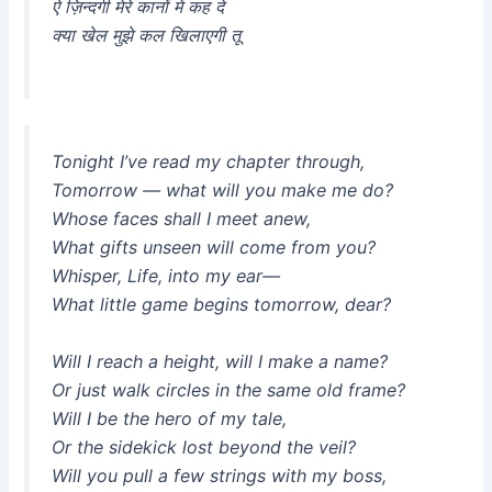
ऐ ज़िन्दगी मेरे कानों में कह दे
क्या खेल मुझे कल खिलाएगी तू
Tonight I’ve read my chapter through,
Tomorrow — what will you make me do?
Whose faces shall I meet anew,
What gifts unseen will come from you?
Whisper, Life, into my ear—
What little game begins tomorrow, dear?
Will I reach a height, will I make a name?
Or just walk circles in the same old frame?
Will I be the hero of my tale,
Or the sidekick lost beyond the veil?
Will you pull a few strings with my boss,