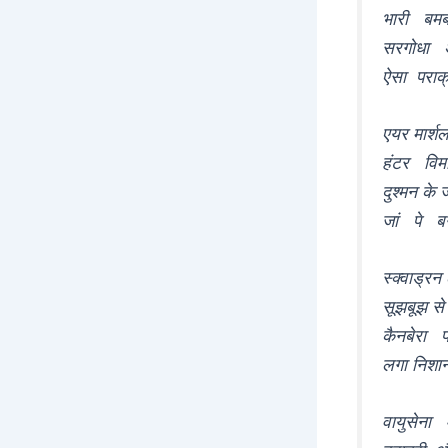
भारी बमबा
सरगोधा अ
ऐसा पराक्
एयर मार्श
हंटर विम
दुश्मन के
जां पे ब
स्क्वाड्रन
सूझबूझ से
कैनबेरा 
लगा निशान
वायुसेना