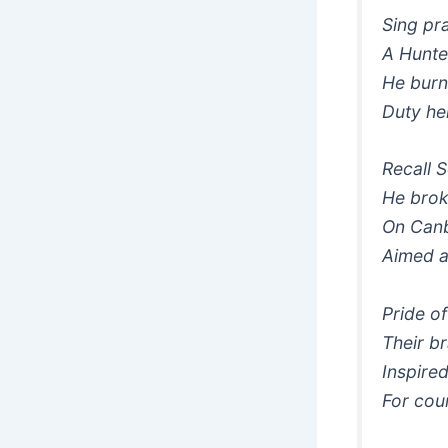
Sing pra
A Hunter
He burne
Duty hel
Recall 
He broke
On Canb
Aimed a
Pride of
Their br
Inspired
For cou