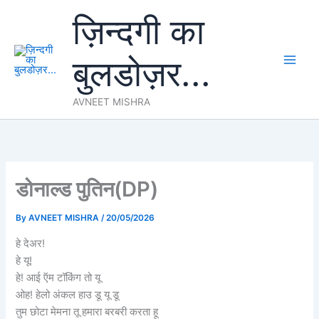
Skip
ज़िन्दगी का
to
content
बुलडोज़र...
AVNEET MISHRA
डोनाल्ड पुतिन(DP)
By
AVNEET MISHRA
/
20/05/2026
हे देअर!
हे यू!
हे! आई ऍम टॉकिंग तो यू
ओह! हेलो अंकल हाउ डू यू डू
तुम छोटा मेमना तू हमारा बरबरी करता हू