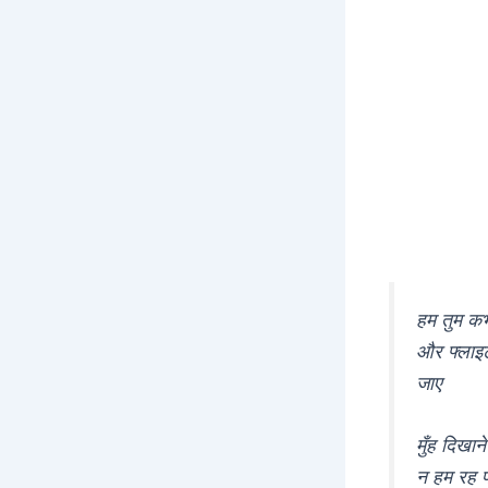
हम तुम कभ
और फ्लाइ
जाए
मुँह दिखा
न हम रह प