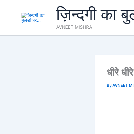
Skip
ज़िन्दगी का ब
to
content
AVNEET MISHRA
धीरे ध
By
AVNEET M