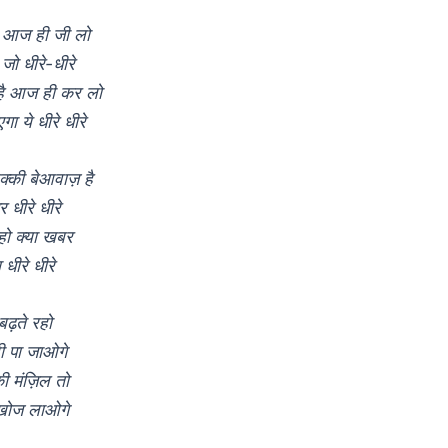
ो आज ही जी लो
 जो धीरे-धीरे
है आज ही कर लो
ा ये धीरे धीरे
क्की बेआवाज़ है
र धीरे धीरे
ो क्या खबर
ीरे धीरे
ढ़ते रहो
ही पा जाओगे
ी मंज़िल तो
 खोज लाओगे