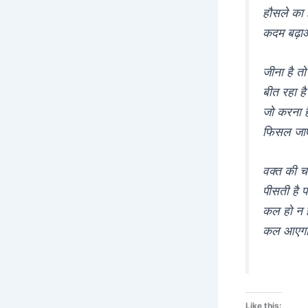
हौसले का
कदम बढ़ाओ 
जीना है त
बीत रहा है
जो करना 
फिसल जाएग
वक्त की च
पीसती है प
कल हो न ह
कल आएगा ध
Like this: