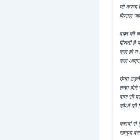
जो करना 
फिसल जाएग
वक्त की च
पीसती है प
कल हो न ह
कल आएगा ध
ऊंचा उड़ने
तन्हा होने 
बाज सी परव
कौओं की फ
कारवां से 
रहनुमा बनो