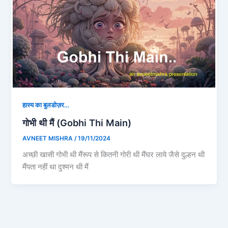
हास्य का बुलडोज़र…
गोभी थी मैं (Gobhi Thi Main)
AVNEET MISHRA
/
19/11/2024
अच्छी खासी गोभी थी मैंरूप से कितनी गोरी थी मैंघर लाये जैसे दुल्हन थी
मैंपता नहीं था दुश्मन थी मैं