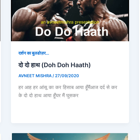
दर्शन का बुलडोज़र…
दो दो हाथ (Doh Doh Haath)
AVNEET MISHRA
/
27/09/2020
हर आह हर आंसू का कर हिसाब आया हूँमैंआज दर्द से कर
के दो दो हाथ आया हूँघर मैं घुसकर