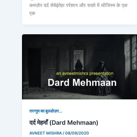
कमज़ोर दर्द सेबेइंतेहा परेशान और सदमे में थीजिस्म के एक
एक
तरन्नुम का बुलडोज़र…
दर्द मेहमाँ (Dard Mehmaan)
AVNEET MISHRA
/
08/09/2020