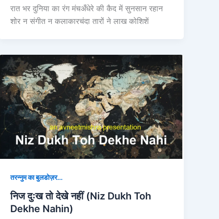
रात भर दुनिया का रंग मंचअँधेरे की कैद में सुनसान रहान
शोर न संगीत न कलाकारचंदा तारों ने लाख कोशिशें
तरन्नुम का बुलडोज़र…
निज दुःख तो देखे नहीं (Niz Dukh Toh
Dekhe Nahin)