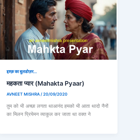
इश्क़ का बुलडोज़र…
महकता प्यार (Mahakta Pyaar)
AVNEET MISHRA
/
20/09/2020
तुम को भी अच्छा लगता थाआनंद हमको भी आता थादो नैनों
का मिलन प्रियेमन व्याकुल कर जाता था वक्त ने