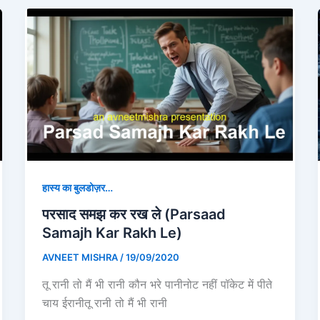
हास्य का बुलडोज़र…
परसाद समझ कर रख ले (Parsaad
Samajh Kar Rakh Le)
AVNEET MISHRA
/
19/09/2020
तू रानी तो मैं भी रानी कौन भरे पानीनोट नहीं पॉकेट में पीते
चाय ईरानीतू रानी तो मैं भी रानी